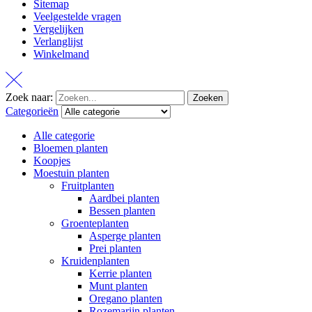
Sitemap
Veelgestelde vragen
Vergelijken
Verlanglijst
Winkelmand
Zoek naar:
Zoeken
Categorieën
Alle categorie
Bloemen planten
Koopjes
Moestuin planten
Fruitplanten
Aardbei planten
Bessen planten
Groenteplanten
Asperge planten
Prei planten
Kruidenplanten
Kerrie planten
Munt planten
Oregano planten
Rozemarijn planten