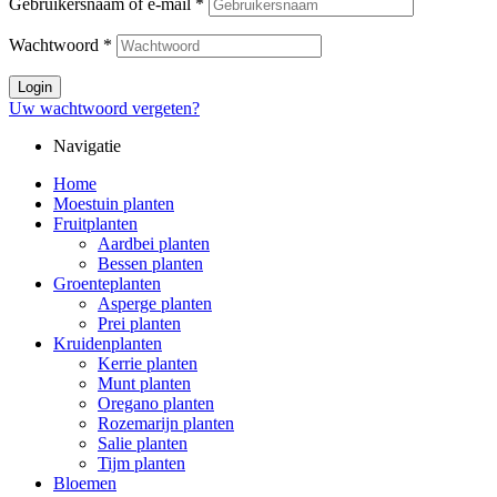
Gebruikersnaam of e-mail
*
Wachtwoord
*
Login
Uw wachtwoord vergeten?
Navigatie
Home
Moestuin planten
Fruitplanten
Aardbei planten
Bessen planten
Groenteplanten
Asperge planten
Prei planten
Kruidenplanten
Kerrie planten
Munt planten
Oregano planten
Rozemarijn planten
Salie planten
Tijm planten
Bloemen