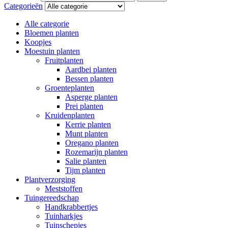
Categorieën
Alle categorie
Bloemen planten
Koopjes
Moestuin planten
Fruitplanten
Aardbei planten
Bessen planten
Groenteplanten
Asperge planten
Prei planten
Kruidenplanten
Kerrie planten
Munt planten
Oregano planten
Rozemarijn planten
Salie planten
Tijm planten
Plantverzorging
Meststoffen
Tuingereedschap
Handkrabbertjes
Tuinharkjes
Tuinschepjes