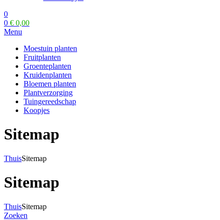
0
0
€
0,00
Menu
Moestuin planten
Fruitplanten
Groenteplanten
Kruidenplanten
Bloemen planten
Plantverzorging
Tuingereedschap
Koopjes
Sitemap
Thuis
Sitemap
Sitemap
Thuis
Sitemap
Zoeken