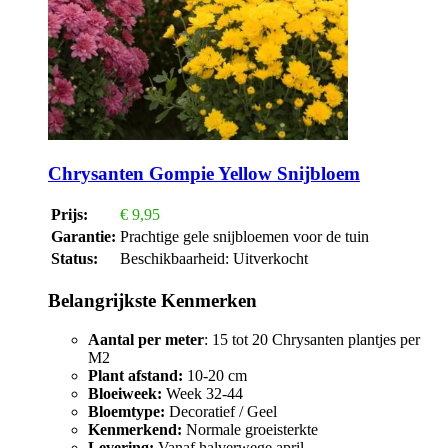
Chrysanten Gompie Yellow Snijbloem
Prijs:
€
9,95
Garantie:
Prachtige gele snijbloemen voor de tuin
Status:
Beschikbaarheid:
Uitverkocht
Belangrijkste Kenmerken
Aantal per meter
: 15 tot 20 Chrysanten plantjes per
M2
Plant afstand:
10-20 cm
Bloeiweek:
Week 32-44
Bloemtype:
Decoratief / Geel
Kenmerkend:
Normale groeisterkte
Levering:
Vanaf halverwege april