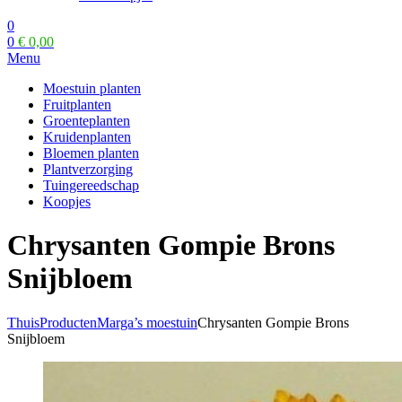
0
0
€
0,00
Menu
Moestuin planten
Fruitplanten
Groenteplanten
Kruidenplanten
Bloemen planten
Plantverzorging
Tuingereedschap
Koopjes
Chrysanten Gompie Brons
Snijbloem
Thuis
Producten
Marga’s moestuin
Chrysanten Gompie Brons
Snijbloem