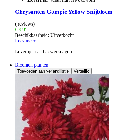
Chrysanten Gompie Yellow Snijbloem
( reviews)
€
9,95
Beschikbaarheid:
Uitverkocht
Lees meer
Levertijd:
ca. 1-5 werkdagen
Bloemen planten
Toevoegen aan verlanglijstje
Vergelijk