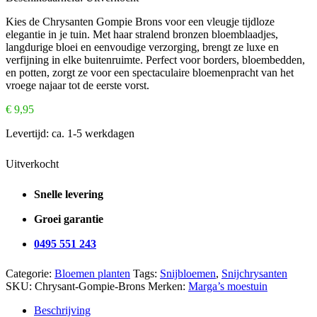
Kies de Chrysanten Gompie Brons voor een vleugje tijdloze
elegantie in je tuin. Met haar stralend bronzen bloemblaadjes,
langdurige bloei en eenvoudige verzorging, brengt ze luxe en
verfijning in elke buitenruimte. Perfect voor borders, bloembedden,
en potten, zorgt ze voor een spectaculaire bloemenpracht van het
vroege najaar tot de eerste vorst.
€
9,95
Levertijd:
ca. 1-5 werkdagen
Uitverkocht
Snelle levering
Groei garantie
0495 551 243
Categorie:
Bloemen planten
Tags:
Snijbloemen
,
Snijchrysanten
SKU:
Chrysant-Gompie-Brons
Merken:
Marga’s moestuin
Beschrijving