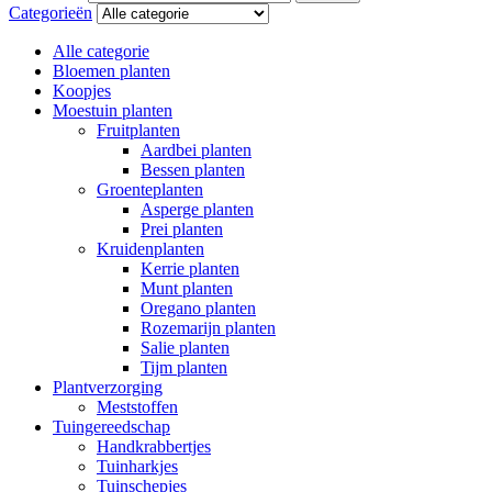
Categorieën
Alle categorie
Bloemen planten
Koopjes
Moestuin planten
Fruitplanten
Aardbei planten
Bessen planten
Groenteplanten
Asperge planten
Prei planten
Kruidenplanten
Kerrie planten
Munt planten
Oregano planten
Rozemarijn planten
Salie planten
Tijm planten
Plantverzorging
Meststoffen
Tuingereedschap
Handkrabbertjes
Tuinharkjes
Tuinschepjes