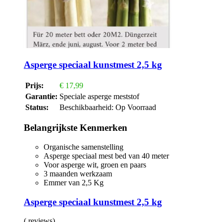
Asperge speciaal kunstmest 2,5 kg
Prijs:
€
17,99
Garantie:
Speciale asperge meststof
Status:
Beschikbaarheid:
Op Voorraad
Belangrijkste Kenmerken
Organische samenstelling
Asperge speciaal mest bed van 40 meter
Voor asperge wit, groen en paars
3 maanden werkzaam
Emmer van 2,5 Kg
Asperge speciaal kunstmest 2,5 kg
( reviews)