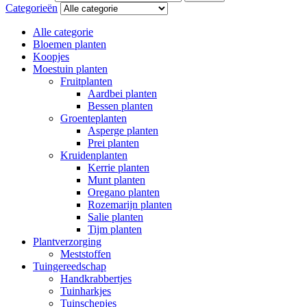
Categorieën
Alle categorie
Bloemen planten
Koopjes
Moestuin planten
Fruitplanten
Aardbei planten
Bessen planten
Groenteplanten
Asperge planten
Prei planten
Kruidenplanten
Kerrie planten
Munt planten
Oregano planten
Rozemarijn planten
Salie planten
Tijm planten
Plantverzorging
Meststoffen
Tuingereedschap
Handkrabbertjes
Tuinharkjes
Tuinschepjes