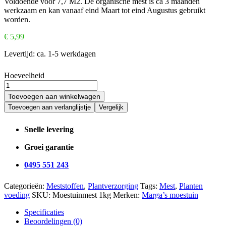
Voldoende voor 7,7 M2. De organische mest is ca 3 maanden
werkzaam en kan vanaaf eind Maart tot eind Augustus gebruikt
worden.
€
5,99
Levertijd:
ca. 1-5 werkdagen
Hoeveelheid
Toevoegen aan winkelwagen
Toevoegen aan verlanglijstje
Vergelijk
Snelle levering
Groei garantie
0495 551 243
Categorieën:
Meststoffen
,
Plantverzorging
Tags:
Mest
,
Planten
voeding
SKU:
Moestuinmest 1kg
Merken:
Marga’s moestuin
Specificaties
Beoordelingen (0)