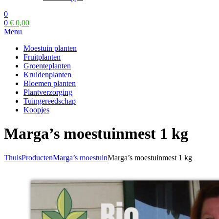
0
0
€
0,00
Menu
Moestuin planten
Fruitplanten
Groenteplanten
Kruidenplanten
Bloemen planten
Plantverzorging
Tuingereedschap
Koopjes
Marga’s moestuinmest 1 kg
Thuis
Producten
Marga’s moestuin
Marga’s moestuinmest 1 kg