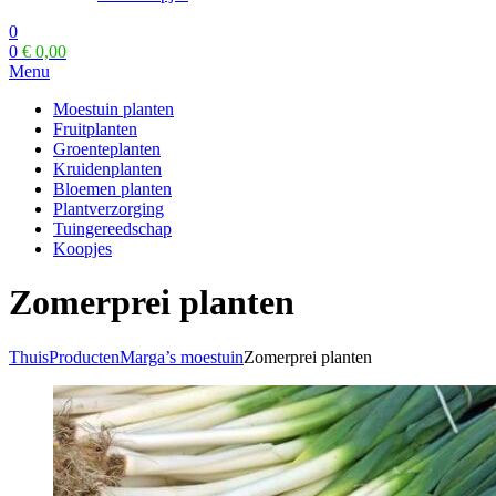
0
0
€
0,00
Menu
Moestuin planten
Fruitplanten
Groenteplanten
Kruidenplanten
Bloemen planten
Plantverzorging
Tuingereedschap
Koopjes
Zomerprei planten
Thuis
Producten
Marga’s moestuin
Zomerprei planten