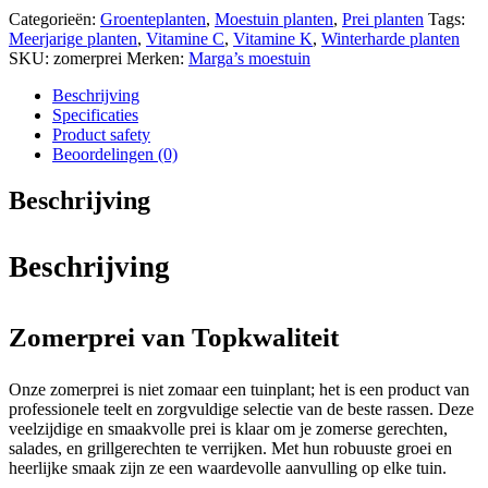
Categorieën:
Groenteplanten
,
Moestuin planten
,
Prei planten
Tags:
Meerjarige planten
,
Vitamine C
,
Vitamine K
,
Winterharde planten
SKU:
zomerprei
Merken:
Marga’s moestuin
Beschrijving
Specificaties
Product safety
Beoordelingen (0)
Beschrijving
Beschrijving
Zomerprei van Topkwaliteit
Onze zomerprei is niet zomaar een tuinplant; het is een product van
professionele teelt en zorgvuldige selectie van de beste rassen. Deze
veelzijdige en smaakvolle prei is klaar om je zomerse gerechten,
salades, en grillgerechten te verrijken. Met hun robuuste groei en
heerlijke smaak zijn ze een waardevolle aanvulling op elke tuin.