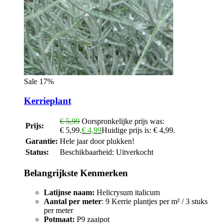
Sale 17%
Kerrieplant
€
5,99
Oorspronkelijke prijs was:
Prijs:
€ 5,99.
€
4,99
Huidige prijs is: € 4,99.
Garantie:
Hele jaar door plukken!
Status:
Beschikbaarheid:
Uitverkocht
Belangrijkste Kenmerken
Latijnse naam:
Helicrysum italicum
Aantal per meter
: 9 Kerrie plantjes per m² / 3 stuks
per meter
Potmaat:
P9 zaaipot