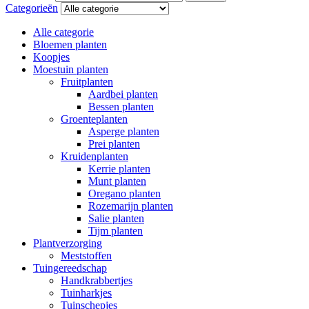
Categorieën
Alle categorie
Bloemen planten
Koopjes
Moestuin planten
Fruitplanten
Aardbei planten
Bessen planten
Groenteplanten
Asperge planten
Prei planten
Kruidenplanten
Kerrie planten
Munt planten
Oregano planten
Rozemarijn planten
Salie planten
Tijm planten
Plantverzorging
Meststoffen
Tuingereedschap
Handkrabbertjes
Tuinharkjes
Tuinschepjes