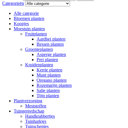
Categorieën
Alle categorie
Bloemen planten
Koopjes
Moestuin planten
Fruitplanten
Aardbei planten
Bessen planten
Groenteplanten
Asperge planten
Prei planten
Kruidenplanten
Kerrie planten
Munt planten
Oregano planten
Rozemarijn planten
Salie planten
Tijm planten
Plantverzorging
Meststoffen
Tuingereedschap
Handkrabbertjes
Tuinharkjes
Tuinschepjes