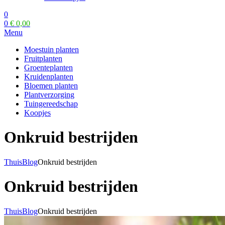
0
0
€
0,00
Menu
Moestuin planten
Fruitplanten
Groenteplanten
Kruidenplanten
Bloemen planten
Plantverzorging
Tuingereedschap
Koopjes
Onkruid bestrijden
Thuis
Blog
Onkruid bestrijden
Onkruid bestrijden
Thuis
Blog
Onkruid bestrijden