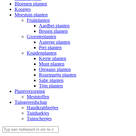
Bloemen planten
Koopjes
Moestuin planten
Fruitplanten
Aardbei planten
Bessen planten
Groenteplanten
Asperge planten
Prei planten
Kruidenplanten
Kerrie planten
Munt planten
Oregano planten
Rozemarijn planten
Salie planten
Tijm planten
Plantverzorging
Meststoffen
Tuingereedschap
Handkrabbertjes
Tuinharkjes
Tuinschepjes