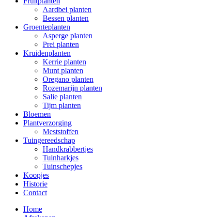
Fruitplanten
Aardbei planten
Bessen planten
Groenteplanten
Asperge planten
Prei planten
Kruidenplanten
Kerrie planten
Munt planten
Oregano planten
Rozemarijn planten
Salie planten
Tijm planten
Bloemen
Plantverzorging
Meststoffen
Tuingereedschap
Handkrabbertjes
Tuinharkjes
Tuinschepjes
Koopjes
Historie
Contact
Home